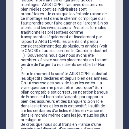
Madoof n’offrait rien en garantie de ces
montages . ARISTOPHIL fait avec des œuvres
bien réelles dont les indivisaires sont
propriétaires . Je crois que la véritable raison de
ce montage est dans le chemin compliqué qu’il
faut prendre pour faire gagner de l’argent à n os
clients cad les investisseurs . Avec les formules
traditionnelles présentées comme
transparentes légalement et fiscalement par
rapport à ARISTOPHIL les clients ont perdu
considérablement depuis plusieurs années (voir
le CAC 40 et autres comme le Girardin industriel
…) . Souvenons nous que nous avons été
nombreux à vivre sur ces placements en faisant
perdre de l’argent à nos clients semble t il ! Non
?
Pour le moment la société ARISTOPHIL satisfait
les objectifs déclarés et depuis bien des années.
On lui cherche des poux de tous les cotés . La
vraie question me parait être : pourquoi? Son
bilan comptable est correct , sa notation banque
de France est bien satisfaisante par rapport à
bien des assureurs et des banquiers .Son rôle
dans les lettres et les arts est positif: il suffit de
lire les centaines d’articles édités en France et
dans le monde même dans les journaux les plus
prestigieux .
Je crois que nous souffrons en France d’une