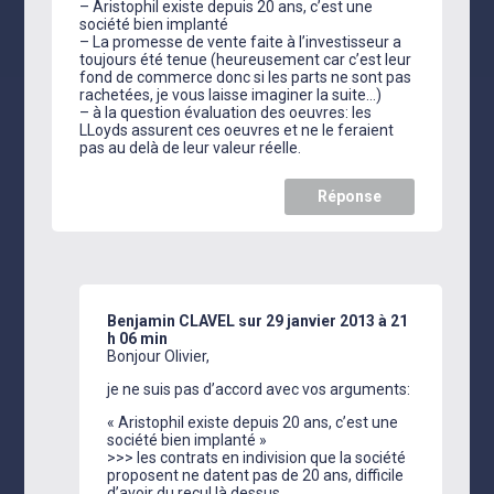
– Aristophil existe depuis 20 ans, c’est une
société bien implanté
– La promesse de vente faite à l’investisseur a
toujours été tenue (heureusement car c’est leur
fond de commerce donc si les parts ne sont pas
rachetées, je vous laisse imaginer la suite…)
– à la question évaluation des oeuvres: les
LLoyds assurent ces oeuvres et ne le feraient
pas au delà de leur valeur réelle.
Réponse
Benjamin CLAVEL
sur 29 janvier 2013 à 21
h 06 min
Bonjour Olivier,
je ne suis pas d’accord avec vos arguments:
« Aristophil existe depuis 20 ans, c’est une
société bien implanté »
>>> les contrats en indivision que la société
proposent ne datent pas de 20 ans, difficile
d’avoir du recul là dessus.