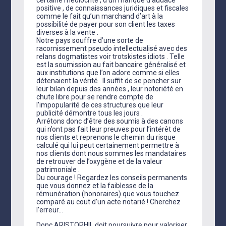
certaine médiocrité , d’un manque d’audace
positive , de connaissances juridiques et fiscales
comme le fait qu’un marchand d’art à la
possibilité de payer pour son client les taxes
diverses à la vente .
Notre pays souffre d’une sorte de
racornissement pseudo intellectualisé avec des
relans dogmatistes voir trotskistes idiots . Telle
est la soumission au fait bancaire généralisé et
aux institutions que l’on adore comme si elles
détenaient la vérité . Il suffit de se pencher sur
leur bilan depuis des années , leur notoriété en
chute libre pour se rendre compte de
l’impopularité de ces structures que leur
publicité démontre tous les jours .
Arrétons donc d’être des soumis à des canons
qui n’ont pas fait leur preuves pour l’intérêt de
nos clients et reprenons le chemin du risque
calculé qui lui peut certainement permettre à
nos clients dont nous sommes les mandataires
de retrouver de l’oxygène et de la valeur
patrimoniale .
Du courage ! Regardez les conseils permanents
que vous donnez et la faiblesse de la
rémunération (honoraires) que vous touchez
comparé au cout d’un acte notarié ! Cherchez
l’erreur…
Donc ARISTOPHIL doit poursuivre pour valoriser