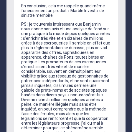
En conclusion, cela me rappelle quand même
furieusement un produit « Marble Invest » de
sinistre mémoire.
PS : je trouverais intéressant que Benjamin
nous donne son avis et une analyse de fond sur
une pratique à la mode depuis quelques années
: s’enrichir très vite et en dizaines de millions
grâce à des escroqueries. Il semble en effet que
plus la réglementation se durcisse, plus on voit
apparaître des offres, sophistiquées en
apparence, chaînes de Ponzi toutes bêtes en
pratique. Les promoteurs de ces escroqueries
s’enrichissent très vite et de manière
considérable, souvent en démultipliant leur
visibilité grâce aux réseaux de gestionnaires de
patrimoine indépendants, et ne sont quasiment
jamais inquiétés, dissimulés derrière une
galaxie de prête-noms et de sociétés opaques
basées dans divers pays « non-coopératifs ».
Devenir riche à million en quelques années à
peine, de manière illégale mais sans être
inquiété, on peut comprendre que la méthode
fasse des émules, mais alors que les
législations se renforcent et que la coopération
entre les législateurs progresse, j’ai du mal à
déterminer pourquoi ce phénomène semble