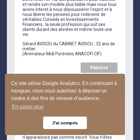
et rendre son modèle plus lisible mais nous tous
avons interet à nous dépoussiérer l’esprit et à
nous libérer les pensées pour redevenir de
véritables Conseils en Investissements
Financiers , la seule profession qui suit ses
clients durant des années et même toute une
vie.
Gérard AVISOU du CABINET AVISOU , 32 ans de
métier.
(Animateur Midi Pyrénées ANACOFI CIF)
Réponse
Ce site utilise Google Analytics. En continuant à
naviguer, vous nous autorisez à déposer un
cookie à des fins de mesure d’audience.
AVISOU GERARD
sur 7 mars 2013 à 12 h 42
En savoir plus
min
Monsieur CLAVEL Benjamin , URGENT
Je viens de vérifier sur le site de l’ORIAS si vous
J'ai compris
étiez répertorié comme CIF : (conseil en
investissements Financiers) .Vous
n’apparaissez pas comme inscrit. Vous n’êtes