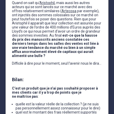
Quand on sait qu’
Aristophil
, mais aussi les autres
acteurs qui se sont lancés sur ce marché avec des
offres relativement similaires (
Artecosa
par exemple),
ont injectés des sommes colossales sur ce marché on
peut toutefois se poser des questions. Rien que pour
Aristophil il apparaît que leur collection est assurée pour
une valeur de l’ordre de 400 millions d’Euros auprès des
Lloyd’s ce qui nous permet d’avoir un ordre de grandeur
des sommes investies. Au final
est-ce que la hausse
du prix des manuscrits anciens constatée ces
derniers temps dans les salles des ventes est liée à
une vraie tendance du marché ou bien à un simple
afflux anormalement élevé de capitaux qui aurait
alimenté une bulle ?
Difficile à dire pour le moment, seul l’avenir nous le dira…
Bilan:
C’est un produit que je n’ai pas souhaité proposer à
mes clients car il y a trop de points que je
ne maîtrise pas
:
quelle est la valeur réelle de la collection ? (je ne suis
pas personnellement assez connaisseur pour le dire)
quel est le montant des frais réellement supportés