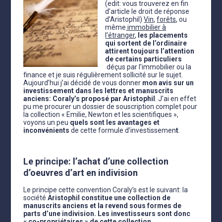
(edit: vous trouverez en fin
d’article le droit de réponse
d’Aristophil)
Vin
,
forêts
, ou
même
immobilier à
l’étranger
,
les placements
qui sortent de l’ordinaire
attirent toujours l’attention
de certains particuliers
déçus par l’immobilier ou la
finance et je suis régulièrement sollicité sur le sujet.
Aujourd’hui j’ai décidé de vous donner
mon avis sur un
investissement dans les lettres et manuscrits
anciens: Coraly’s proposé par Aristophil
. J’ai en effet
pu me procurer un dossier de souscription complet pour
la collection « Emilie, Newton et les scientifiques »,
voyons un peu
quels sont les avantages et
inconvénients
de cette formule d’investissemen
t
.
Le principe: l’achat d’une collection
d’oeuvres d’art en indivision
Le principe cette convention Coraly’s est le suivant: la
société
Aristophil constitue une collection de
manuscrits anciens et la revend sous formes de
parts d’une indivision. Les investisseurs sont donc
« co-propriétaires » de cette collection.