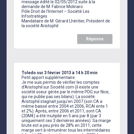
message édité le 02/05/2012 suite à la
demande de M. Fabrice Molinaro
Pôle Droit de l’Internet – Société Les
Infostratèges
Mandataire de M. Gérard Lhéritier, Président de
la société Aristophil
Réponse
Toledo
sur 3 février 2013 à 14 h 20 min
Petit apport supplémentaire.
Je me suis permis de vérifier les comptes
d’Aristophil sur Société.com (il existe une
société soeur gérée par le même PDG sur Nice,
qui ne publie pas ses bilans). La société
Aristophil stagnait jusqu’en 2007 (son CA a
même baissé entre 2004 et 2006, RCAI ente 1
et 2%). Après, entre 2006 et 2011, sont CA
(20M€) a été mutiplié en 5 ans par 8 (par 3
uniquement ces 3 dernières années). Sa marge
brute est a peu près de 28% en 2011; cette
marge sert à rémunérer tous les intermédaires