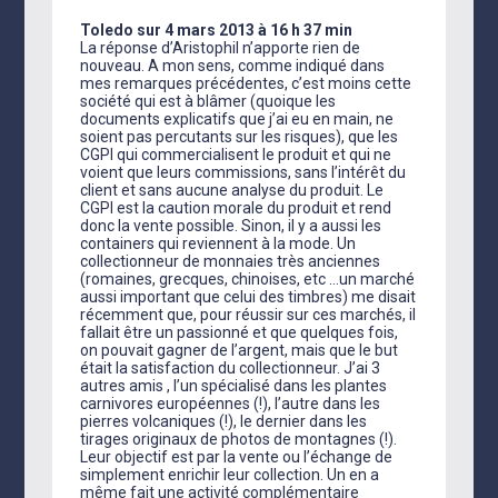
Toledo
sur 4 mars 2013 à 16 h 37 min
La réponse d’Aristophil n’apporte rien de
nouveau. A mon sens, comme indiqué dans
mes remarques précédentes, c’est moins cette
société qui est à blâmer (quoique les
documents explicatifs que j’ai eu en main, ne
soient pas percutants sur les risques), que les
CGPI qui commercialisent le produit et qui ne
voient que leurs commissions, sans l’intérêt du
client et sans aucune analyse du produit. Le
CGPI est la caution morale du produit et rend
donc la vente possible. Sinon, il y a aussi les
containers qui reviennent à la mode. Un
collectionneur de monnaies très anciennes
(romaines, grecques, chinoises, etc …un marché
aussi important que celui des timbres) me disait
récemment que, pour réussir sur ces marchés, il
fallait être un passionné et que quelques fois,
on pouvait gagner de l’argent, mais que le but
était la satisfaction du collectionneur. J’ai 3
autres amis , l’un spécialisé dans les plantes
carnivores européennes (!), l’autre dans les
pierres volcaniques (!), le dernier dans les
tirages originaux de photos de montagnes (!).
Leur objectif est par la vente ou l’échange de
simplement enrichir leur collection. Un en a
même fait une activité complémentaire