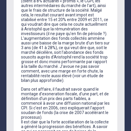
(client à 8% actuariel « promis », le CGPI, les
autres intermédaires du marché de l’art), ainsi
que le frais de structure de la société. Malgé
cela, le resultat courant avant impot est
stabilisé entre 15 et 20% entre 2009 et 2011, ce
qui voudrait dire que cela ne coute actuellment
à Aristophil que la rémunération des
investisseurs (il ne paye qu’en fin de période ?).
L’augmentation des fonds collectés ammène
aussi une baisse de la marge brute d’un tiers sur
3 ans (de 41 à 28%), ce qui veut dire que, soit le
marché décélère, soit l’abondance des fonds
souscits auprès d’Aristophil rend la société trop
grosse et donc moins performante par rapport
à la taille du marché. J’avoue ne pas savoir
comment, avec une marge en forte chute, la
rentabilité reste aussi élevé (voir un étude de
bilan plus approfondie).
Dans cet affaire, il faudrait savoir quand le
montage d’exoneration fiscale, d’une part, et de
définition d’un prix des parts faibles, a
commencé à avoir une diffusion national par les
CPI. Si c’est en 2006, ceci expliquerait l’apport
soudain de fonds (la crise de 2007 accélérant le
processus).
Il est clair que la forte accélaration de la collecte
a généré la progression des bénéfices. A savoir