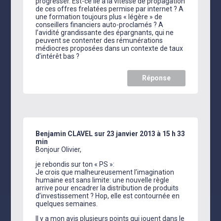
progresser. Est-ce lié à la vitesse de propagation
de ces offres frelatées permise par internet ? A
une formation toujours plus « légère » de
conseillers financiers auto-proclamés ? A
l’avidité grandissante des épargnants, qui ne
peuvent se contenter des rémunérations
médiocres proposées dans un contexte de taux
d’intérêt bas ?
Réponse
Benjamin CLAVEL
sur 23 janvier 2013 à 15 h 33
min
Bonjour Olivier,
je rebondis sur ton « PS »:
Je crois que malheureusement l’imagination
humaine est sans limite: une nouvelle règle
arrive pour encadrer la distribution de produits
d’investissement ? Hop, elle est contournée en
quelques semaines.
Il y a mon avis plusieurs points qui jouent dans le