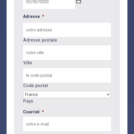
JJ
slash
Adresse
*
MM
slash
AAAA
Adresse postale
Ville
Code postal
Pays
Courriel
*