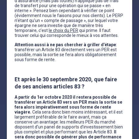
d’assurance (mais pas toutes) n’applique pas de frais
de transfert pour une opération qui se passe « en
interne ». Pensez bien cependant à vérifier ce point
(évidemment nous le faisons pour nos clients). Le PERP
n’étant qu’un « compte de passage », sur lequel votre
épargne ne sera investie que de manière très
temporaire, c’est
le choix du PER
qui prime. Il faut
trouver celui qui corresponde le mieux à vos attentes.
Attention aussi à ne pas chercher à griller d’étape
:
transférer un Article 83 directement vers un PER est
possible, mais la sortie se fera alors obligatoirement
sous forme de rente.
Et après le 30 septembre 2020, que faire
de ses anciens articles 83 ?
A partir du 1er octobre 2020 il restera possible de
transférer un Article 83 vers un PER mais la sortie se
fera alors impérativement sous forme de rente
viagère.
Cela sera donc bien moins intéressant, et il est
largement préférable de le faire avant, mais ça
conserve un avantage: les meilleurs PER du marché
disposent d’un panel de supports d’investissement bien
plus complet et plus performant que les Article 83.
Il
sera donc possible de générer plus de performance