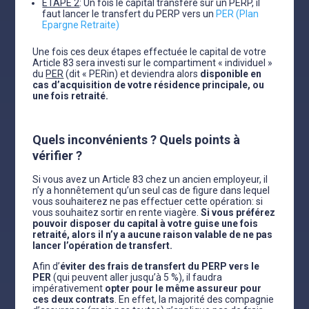
ETAPE 2
: Un fois le capital transféré sur un PERP, il
faut lancer le transfert du PERP vers un
PER (Plan
Epargne Retraite)
Une fois ces deux étapes effectuée le capital de votre
Article 83 sera investi sur le compartiment « individuel »
du
PER
(dit « PERin) et deviendra alors
disponible en
cas d’acquisition de votre résidence principale, ou
une fois retraité.
Quels inconvénients ? Quels points à
vérifier ?
Si vous avez un Article 83 chez un ancien employeur, il
n’y a honnêtement qu’un seul cas de figure dans lequel
vous souhaiterez ne pas effectuer cette opération: si
vous souhaitez sortir en rente viagère.
Si vous préférez
pouvoir disposer du capital à votre guise une fois
retraité, alors il n’y a aucune raison valable de ne pas
lancer l’opération de transfert.
Afin d’
éviter des frais de transfert du PERP vers le
PER
(qui peuvent aller jusqu’à 5 %), il faudra
impérativement
opter pour le même assureur pour
ces deux contrats
. En effet, la majorité des compagnie