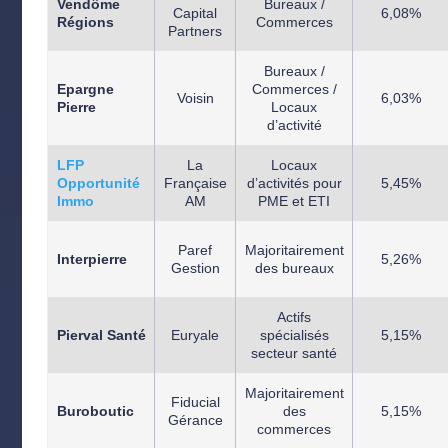
Vendôme
Bureaux /
Capital
6,08%
Régions
Commerces
Partners
Bureaux /
Epargne
Commerces /
Voisin
6,03%
Pierre
Locaux
d’activité
LFP
La
Locaux
Opportunité
Française
d’activités pour
5,45%
Immo
AM
PME et ETI
Paref
Majoritairement
Interpierre
5,26%
Gestion
des bureaux
Actifs
Pierval Santé
Euryale
spécialisés
5,15%
secteur santé
Majoritairement
Fiducial
Buroboutic
des
5,15%
Gérance
commerces