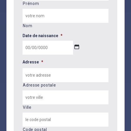
Prénom
Nom
Date de naissance
*
JJ
slash
Adresse
*
MM
slash
AAAA
Adresse postale
Ville
Code postal